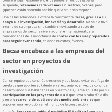
contratar sigan estando entre los puntos en los que España
suspende,
retenemos cada vez más a nuestros jóvenes
, pero
¿quiénes están haciendo posible que la situación mejore?
Una de las soluciones la ofrece la constructora
Becsa, gracias a su
apoyo a la investigación, innovación y desarrollo
. No sólo a nivel
interno de su empresa sino también movilizando al resto de
empresarios del sector a nivel nacional e internacional para
concienciarles de la importancia de
contar con los más preparados
para seguir avanzando
, es decir, nuestros jóvenes.
Becsa encabeza a las empresas del
sector en proyectos de
investigación
Con un equipo que continúa creciendo y que busca evitar esa fuga de
cerebros que aporten su talento en el extranjero, en vez de continuar
desarrollando sus habilidades en nuestro país, Becsa apuesta por su
participación en los proyectos de I+D+i
que lleva a cabo día a día,
y en el
desarrollo de sus 3 servicios medio ambientales
que
suponen una revolución en el mundo de la construcción.
Además,
Becsa se ha unido al periódico El Mediterráneo
para