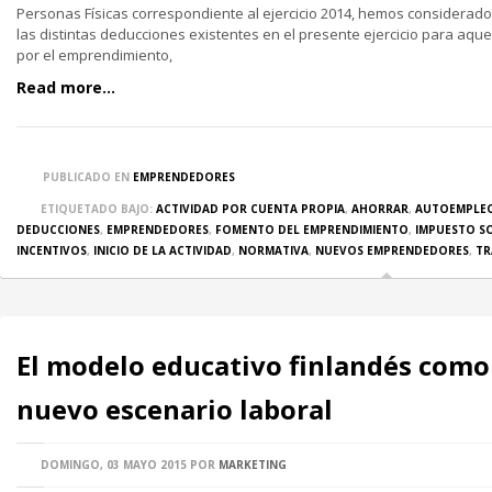
Personas Físicas correspondiente al ejercicio 2014, hemos considerado
las distintas deducciones existentes en el presente ejercicio para aqu
por el emprendimiento,
Read more...
PUBLICADO EN
EMPRENDEDORES
ETIQUETADO BAJO:
ACTIVIDAD POR CUENTA PROPIA
,
AHORRAR
,
AUTOEMPLE
DEDUCCIONES
,
EMPRENDEDORES
,
FOMENTO DEL EMPRENDIMIENTO
,
IMPUESTO SO
INCENTIVOS
,
INICIO DE LA ACTIVIDAD
,
NORMATIVA
,
NUEVOS EMPRENDEDORES
,
TR
El modelo educativo finlandés como
nuevo escenario laboral
DOMINGO, 03 MAYO 2015
POR
MARKETING