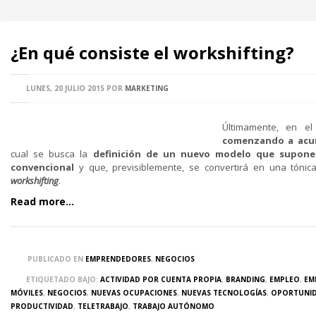
¿En qué consiste el workshifting?
LUNES, 20 JULIO 2015
POR
MARKETING
Últimamente, en e
comenzando a acu
cual se busca la
definición de un nuevo modelo que supone 
convencional
y que, previsiblemente, se convertirá en una tónic
workshifting
.
Read more...
PUBLICADO EN
EMPRENDEDORES
,
NEGOCIOS
ETIQUETADO BAJO:
ACTIVIDAD POR CUENTA PROPIA
,
BRANDING
,
EMPLEO
,
EM
MÓVILES
,
NEGOCIOS
,
NUEVAS OCUPACIONES
,
NUEVAS TECNOLOGÍAS
,
OPORTUNI
PRODUCTIVIDAD
,
TELETRABAJO
,
TRABAJO AUTÓNOMO