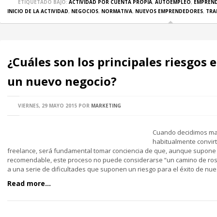
ETIQUETADO BAJO:
ACTIVIDAD POR CUENTA PROPIA
,
AUTOEMPLEO
,
EMPREN
INICIO DE LA ACTIVIDAD
,
NEGOCIOS
,
NORMATIVA
,
NUEVOS EMPRENDEDORES
,
TRA
¿Cuáles son los principales riesgos e
un nuevo negocio?
VIERNES, 29 MAYO 2015
POR
MARKETING
Cuando decidimos mat
habitualmente convir
freelance, será fundamental tomar conciencia de que, aunque supone 
recomendable, este proceso no puede considerarse “un camino de ros
a una serie de dificultades que suponen un riesgo para el éxito de nue
Read more...