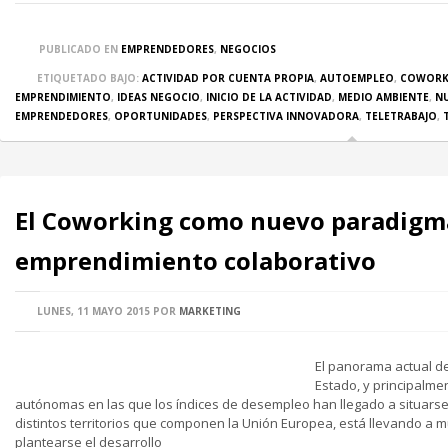
PUBLICADO EN
EMPRENDEDORES
,
NEGOCIOS
ETIQUETADO BAJO:
ACTIVIDAD POR CUENTA PROPIA
,
AUTOEMPLEO
,
COWORK
EMPRENDIMIENTO
,
IDEAS NEGOCIO
,
INICIO DE LA ACTIVIDAD
,
MEDIO AMBIENTE
,
N
EMPRENDEDORES
,
OPORTUNIDADES
,
PERSPECTIVA INNOVADORA
,
TELETRABAJO
,
El Coworking como nuevo paradigm
emprendimiento colaborativo
LUNES, 11 MAYO 2015
POR
MARKETING
El panorama actual de
Estado, y principalm
autónomas en las que los índices de desempleo han llegado a situarse,
distintos territorios que componen la Unión Europea, está llevando a mu
plantearse el desarrollo