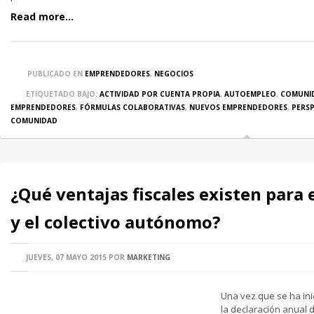
Read more...
PUBLICADO EN
EMPRENDEDORES
,
NEGOCIOS
ETIQUETADO BAJO:
ACTIVIDAD POR CUENTA PROPIA
,
AUTOEMPLEO
,
COMUNI
EMPRENDEDORES
,
FÓRMULAS COLABORATIVAS
,
NUEVOS EMPRENDEDORES
,
PERS
COMUNIDAD
¿Qué ventajas fiscales existen para
y el colectivo autónomo?
JUEVES, 07 MAYO 2015
POR
MARKETING
Una vez que se ha ini
la declaración anual 