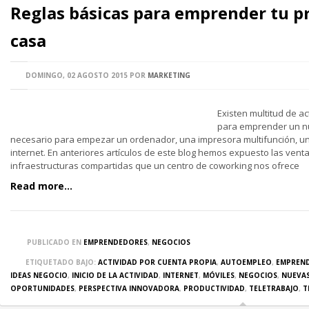
Reglas básicas para emprender tu p
casa
DOMINGO, 02 AGOSTO 2015
POR
MARKETING
Existen multitud de a
para emprender un n
necesario para empezar un ordenador, una impresora multifunción, una
internet. En anteriores artículos de este blog hemos expuesto las vent
infraestructuras compartidas que un centro de coworking nos ofrece
Read more...
PUBLICADO EN
EMPRENDEDORES
,
NEGOCIOS
ETIQUETADO BAJO:
ACTIVIDAD POR CUENTA PROPIA
,
AUTOEMPLEO
,
EMPREN
IDEAS NEGOCIO
,
INICIO DE LA ACTIVIDAD
,
INTERNET
,
MÓVILES
,
NEGOCIOS
,
NUEVA
OPORTUNIDADES
,
PERSPECTIVA INNOVADORA
,
PRODUCTIVIDAD
,
TELETRABAJO
,
T