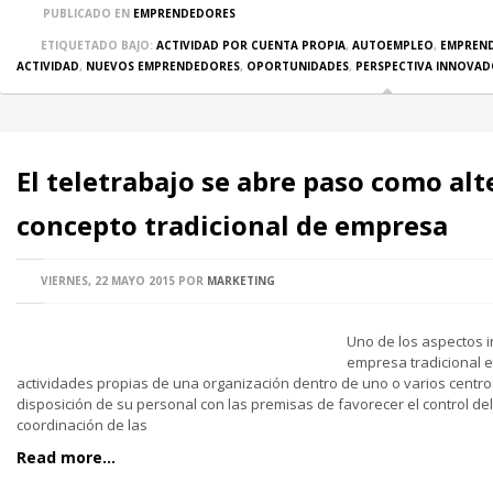
PUBLICADO EN
EMPRENDEDORES
ETIQUETADO BAJO:
ACTIVIDAD POR CUENTA PROPIA
,
AUTOEMPLEO
,
EMPREN
ACTIVIDAD
,
NUEVOS EMPRENDEDORES
,
OPORTUNIDADES
,
PERSPECTIVA INNOVA
El teletrabajo se abre paso como alt
concepto tradicional de empresa
VIERNES, 22 MAYO 2015
POR
MARKETING
Uno de los aspectos i
empresa tradicional e
actividades propias de una organización dentro de uno o varios centr
disposición de su personal con las premisas de favorecer el control del t
coordinación de las
Read more...