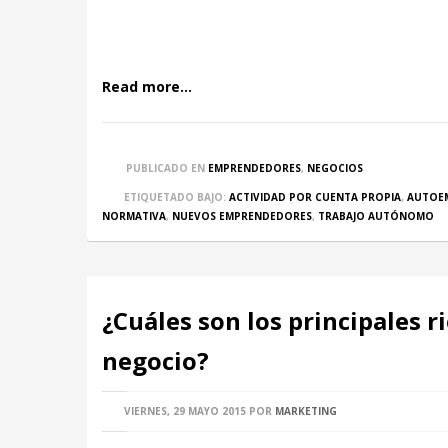
Read more...
PUBLICADO EN
EMPRENDEDORES
,
NEGOCIOS
ETIQUETADO BAJO:
ACTIVIDAD POR CUENTA PROPIA
,
AUTOE
NORMATIVA
,
NUEVOS EMPRENDEDORES
,
TRABAJO AUTÓNOMO
¿Cuáles son los principales r
negocio?
VIERNES, 29 MAYO 2015
POR
MARKETING