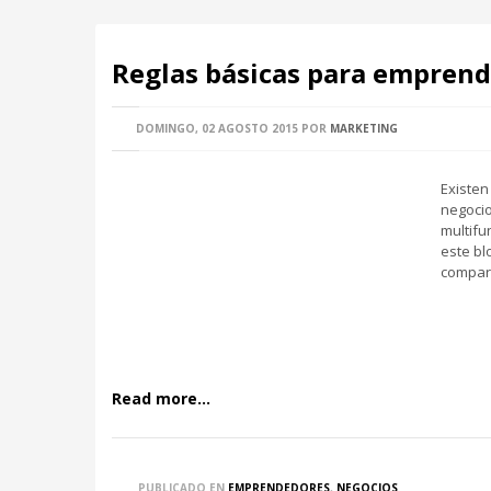
Reglas básicas para emprend
DOMINGO, 02 AGOSTO 2015
POR
MARKETING
Existen
negoci
multifu
este bl
compart
Read more...
PUBLICADO EN
EMPRENDEDORES
,
NEGOCIOS