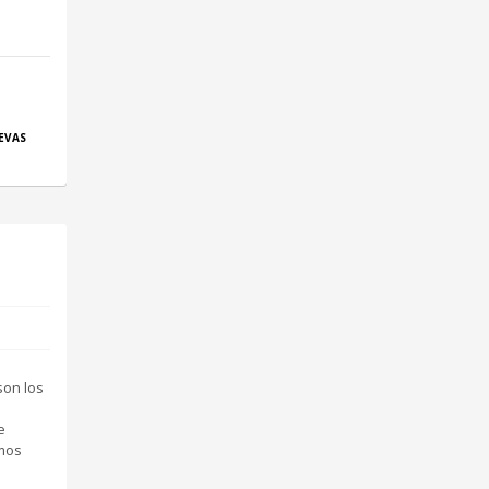
EVAS
son los
e
emos