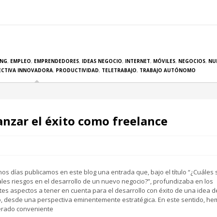
ING
,
EMPLEO
,
EMPRENDEDORES
,
IDEAS NEGOCIO
,
INTERNET
,
MÓVILES
,
NEGOCIOS
,
NU
ECTIVA INNOVADORA
,
PRODUCTIVIDAD
,
TELETRABAJO
,
TRABAJO AUTÓNOMO
anzar el éxito como freelance
os días publicamos en este blog una entrada que, bajo el título “¿Cuáles 
ales riesgos en el desarrollo de un nuevo negocio?”, profundizaba en los
tes aspectos a tener en cuenta para el desarrollo con éxito de una idea d
, desde una perspectiva eminentemente estratégica. En este sentido, h
erado conveniente