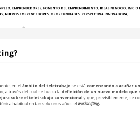
MPLEO
,
EMPRENDEDORES
,
FOMENTO DEL EMPRENDIMIENTO
,
IDEAS NEGOCIO
,
INICIO 
AS
,
NUEVOS EMPRENDEDORES
,
OPORTUNIDADES
,
PERSPECTIVA INNOVADORA
,
ting?
ente, en el
ámbito del teletrabajo
se está
comenzando a acuñar un
no
, a través del cual se busca la
definición de un nuevo modelo que
jora sobre el teletrabajo convencional
y que, previsiblemente, se co
tónica habitual en tan solo unos años: el
workshifting
.