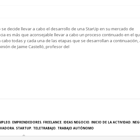
se decide llevar a cabo el desarrollo de una StarUp en su mercado de
cia es más que aconsejable llevar a cabo un proceso continuado en el qu
a cabo todas y cada una de las etapas que se desarrollan a continuación, a
pinión de Jaime Castelló, profesor del
MPLEO
,
EMPRENDEDORES
,
FREELANCE
,
IDEAS NEGOCIO
,
INICIO DE LA ACTIVIDAD
,
NEG
OVADORA
,
STARTUP
,
TELETRABAJO
,
TRABAJO AUTÓNOMO