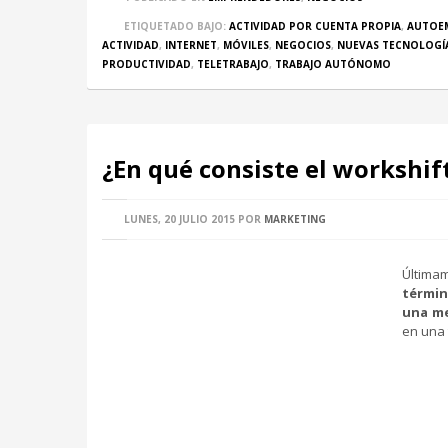
ETIQUETADO BAJO:
ACTIVIDAD POR CUENTA PROPIA
,
AUTOE
ACTIVIDAD
,
INTERNET
,
MÓVILES
,
NEGOCIOS
,
NUEVAS TECNOLOGÍ
PRODUCTIVIDAD
,
TELETRABAJO
,
TRABAJO AUTÓNOMO
¿En qué consiste el workshif
LUNES, 20 JULIO 2015
POR
MARKETING
Últimam
térmi
una me
en una 