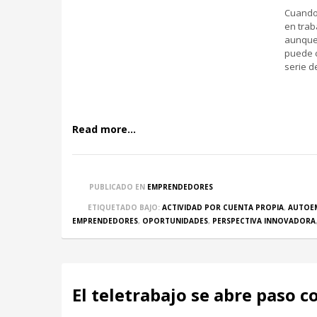
Cuando 
en trab
aunque 
puede c
serie d
Read more...
PUBLICADO EN
EMPRENDEDORES
ETIQUETADO BAJO:
ACTIVIDAD POR CUENTA PROPIA
,
AUTOE
EMPRENDEDORES
,
OPORTUNIDADES
,
PERSPECTIVA INNOVADORA
El teletrabajo se abre paso c