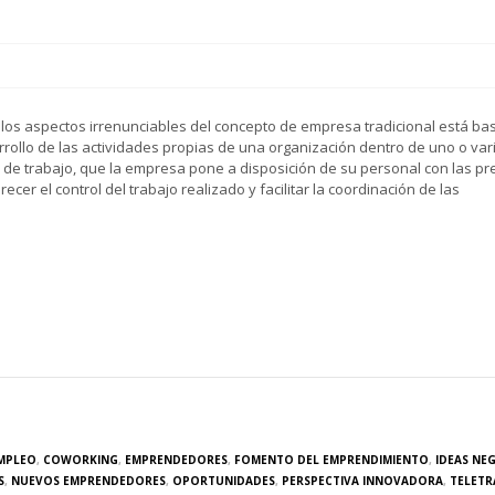
los aspectos irrenunciables del concepto de empresa tradicional está b
rrollo de las actividades propias de una organización dentro de uno o var
 de trabajo, que la empresa pone a disposición de su personal con las p
recer el control del trabajo realizado y facilitar la coordinación de las
MPLEO
,
COWORKING
,
EMPRENDEDORES
,
FOMENTO DEL EMPRENDIMIENTO
,
IDEAS NE
S
,
NUEVOS EMPRENDEDORES
,
OPORTUNIDADES
,
PERSPECTIVA INNOVADORA
,
TELETR