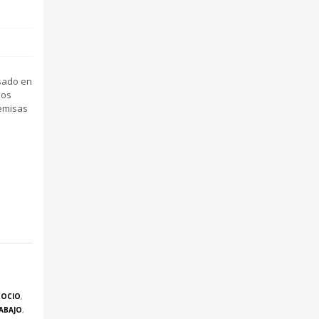
asado en
ios
remisas
GOCIO
,
ABAJO
,