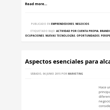
Read more...
PUBLICADO EN
EMPRENDEDORES
,
NEGOCIOS
ETIQUETADO BAJO:
ACTIVIDAD POR CUENTA PROPIA
,
BRAND
OCUPACIONES
,
NUEVAS TECNOLOGÍAS
,
OPORTUNIDADES
,
PERSP
Aspectos esenciales para alc
SÁBADO, 06 JUNIO 2015
POR
MARKETING
Hace un
princip
diferen
negocio
consid