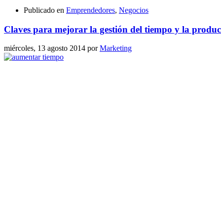
Publicado en
Emprendedores
,
Negocios
Claves para mejorar la gestión del tiempo y la produ
miércoles, 13 agosto 2014
por
Marketing
Organizar las horas de trabajo para que se aproveche el tiempo al má
trabajadores motivados y premiar sus esfuerzos con descansos y jornad
Read more...
Publicado en
Negocios
Etiquetado bajo:
productividad
Cómo hacer un plan de negocios
miércoles, 23 julio 2014
por
Marketing