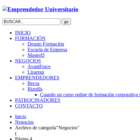
INICIO
FORMACIÓN
Deusto Formación
Escuela de Empresa
MasterD
NEGOCIOS
AvantForce
Lizarran
EMPRENDEDORES
Becsa
Bizpills
Cuando un curso online de formación corporativa s
PATROCINADORES
CONTACTO
Inicio
Negocios
Archivo de categoría"Negocios"
(
Página 4