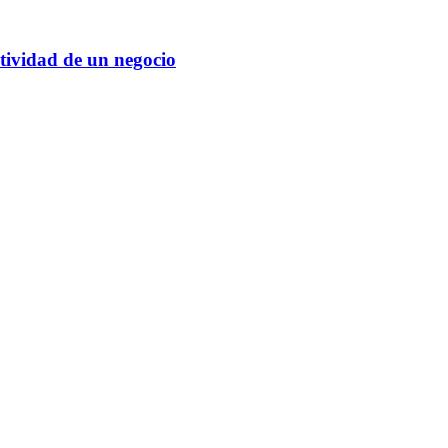
ctividad de un negocio
ximo es la clave para conseguir que una empresa sea productiva, pero n
as laborales amoldables al ritmo real de trabajo, sin que tengan