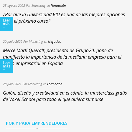
25 agosto 2022 Por Marketing en
Formación
¿Por qué la Universidad VIU es una de las mejores opciones
para el próximo curso?
Leer
más
+
20 junio 2022 Por Marketing en
Negocios
Mercè Martí Queralt, presidenta de Grupo20, pone de
manifiesto la importancia de la mediana empresa para el
tejido empresarial en España
Leer
más
+
28 julio 2021 Por Marketing en
Formación
Guión, diseño y creatividad en el cómic, la masterclass gratis
de Voxel School para todo el que quiera sumarse
POR Y PARA EMPRENDEDORES