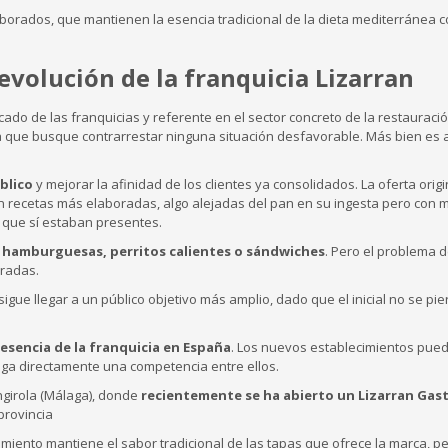
orados, que mantienen la esencia tradicional de la dieta mediterránea 
 evolución de la franquicia Lizarran
ado de las franquicias y referente en el sector concreto de la restauració
a que busque contrarrestar ninguna situación desfavorable. Más bien es a
blico
y mejorar la afinidad de los clientes ya consolidados. La oferta origi
 recetas más elaboradas, algo alejadas del pan en su ingesta pero con 
 que sí estaban presentes.
 hamburguesas, perritos calientes o sándwiches
. Pero el problema 
oradas.
igue llegar a un público objetivo más amplio, dado que el inicial no se pi
resencia de la franquicia en España
. Los nuevos establecimientos pue
nga directamente una competencia entre ellos.
ngirola (Málaga), donde
recientemente se ha abierto un Lizarran Gas
provincia
imiento mantiene el sabor tradicional de las tapas que ofrece la marca, p