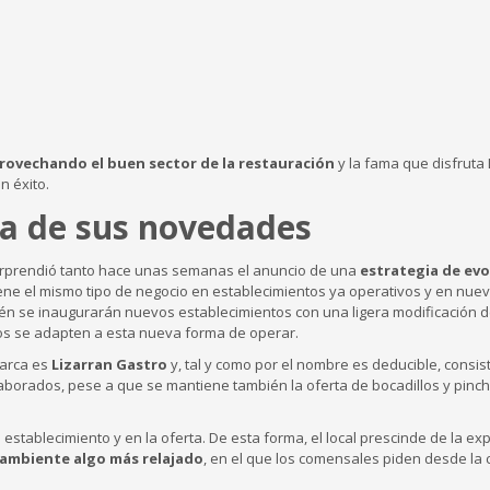
rovechando el buen sector de la restauración
y la fama que disfruta 
n éxito.
ma de sus novedades
sorprendió tanto hace unas semanas el anuncio de una
estrategia de evo
tiene el mismo tipo de negocio en establecimientos ya operativos y en nuev
n se inaugurarán nuevos establecimientos con una ligera modificación d
tos se adapten a esta nueva forma de operar.
marca es
Lizarran Gastro
y, tal y como por el nombre es deducible, consis
laborados, pese a que se mantiene también la oferta de bocadillos y pinc
establecimiento y en la oferta. De esta forma, el local prescinde de la ex
 ambiente algo más relajado
, en el que los comensales piden desde la c