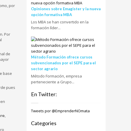
como, por
Opiniones sobre Emagister y la nueva
opción formativa MBA
Los MBA se han convertido en la
formación líder...
n. Por
l
nal de
Método Formación ofrece cursos
mayor
subvencionados por el SEPE para el
sector agrario
de base
Método Formación, empresa
perteneciente a Grupo...
erde pues
En Twitter:
den
Tweets por @EmprenderNOmata
tro
,
Categories
ero