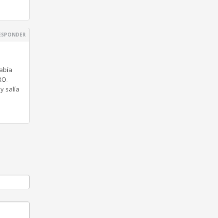
ESPONDER
sabía
RO.
y salía