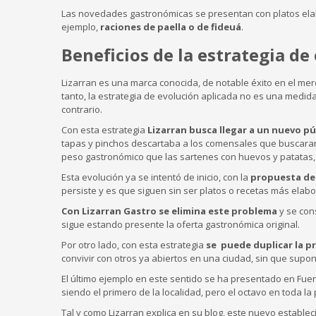
Las novedades gastronómicas se presentan con platos elab
ejemplo,
raciones de paella o de fideuá
.
Beneficios de la estrategia de
Lizarran es una marca conocida, de notable éxito en el merc
tanto, la estrategia de evolución aplicada no es una medid
contrario.
Con esta estrategia
Lizarran busca llegar a un nuevo pú
tapas y pinchos descartaba a los comensales que buscaran
peso gastronómico que las sartenes con huevos y patatas,
Esta evolución ya se intentó de inicio, con la
propuesta de
persiste y es que siguen sin ser platos o recetas más elab
Con Lizarran Gastro se elimina este problema
y se cons
sigue estando presente la oferta gastronómica original.
Por otro lado, con esta estrategia
se puede duplicar la p
convivir con otros ya abiertos en una ciudad, sin que supo
El último ejemplo en este sentido se ha presentado en Fue
siendo el primero de la localidad, pero el octavo en toda la 
Tal y como Lizarran explica en su blog, este nuevo establec