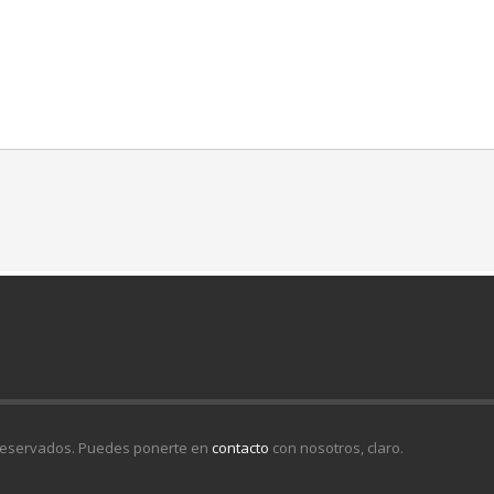
 reservados. Puedes ponerte en
contacto
con nosotros, claro.