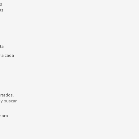
as
as
al.
ara cada
ertados,
 y buscar
 para