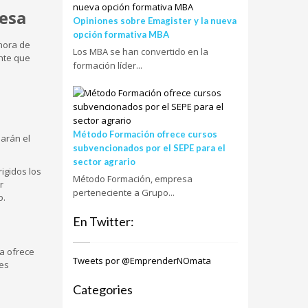
resa
Opiniones sobre Emagister y la nueva
opción formativa MBA
hora de
Los MBA se han convertido en la
nte que
formación líder...
Método Formación ofrece cursos
sarán el
subvencionados por el SEPE para el
sector agrario
igidos los
Método Formación, empresa
r
perteneciente a Grupo...
o.
En Twitter:
a ofrece
Tweets por @EmprenderNOmata
les
Categories