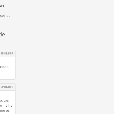
sos
eses de
de
ESPONDER
cidad,
ESPONDER
a. Las
co me he
omo es