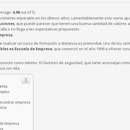
verage:
4,98
out of 5)
crecimiento imparable en los últimos años. Lamentablemente esto viene ap
tuciones
, que puede parecer que tienen una buena cantidad de valores 
alla o no llega a las expectativas propuestas.
 realizar un curso de formación a distancia es primordial. Uno de los cen
bles es Escuela de Empresa
, que comenzó en el año 1999 a ofrecer cur
 reconocen como mínimo 10 factores de seguridad, que tanto aconsejan com
ia con ella.
enta.
empleo
 encontrar empresa
ncia
 de Empresa
os