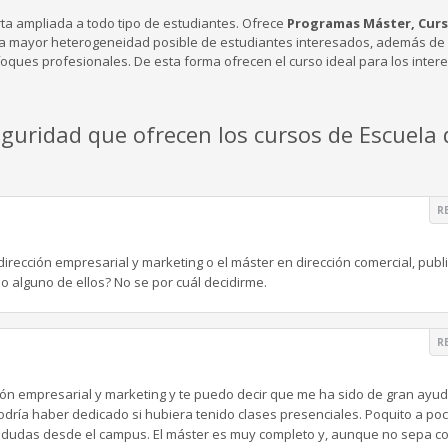
rta ampliada a todo tipo de estudiantes. Ofrece
Programas Máster, Cur
a mayor heterogeneidad posible de estudiantes interesados, además de
ques profesionales. De esta forma ofrecen el curso ideal para los inter
eguridad que ofrecen los cursos de Escuela 
R
irección empresarial y marketing o el máster en dirección comercial, publi
o alguno de ellos? No se por cuál decidirme.
R
ción empresarial y marketing y te puedo decir que me ha sido de gran ayud
odría haber dedicado si hubiera tenido clases presenciales. Poquito a po
as dudas desde el campus. El máster es muy completo y, aunque no sepa c