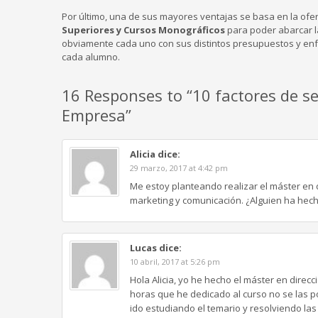
Por último, una de sus mayores ventajas se basa en la ofe
Superiores y Cursos Monográficos
para poder abarcar l
obviamente cada uno con sus distintos presupuestos y enfo
cada alumno.
16 Responses to “10 factores de s
Empresa”
Alicia
dice:
29 marzo, 2017 at 4:42 pm
Me estoy planteando realizar el máster en d
marketing y comunicación. ¿Alguien ha hech
Lucas
dice:
10 abril, 2017 at 5:26 pm
Hola Alicia, yo he hecho el máster en direc
horas que he dedicado al curso no se las p
ido estudiando el temario y resolviendo l