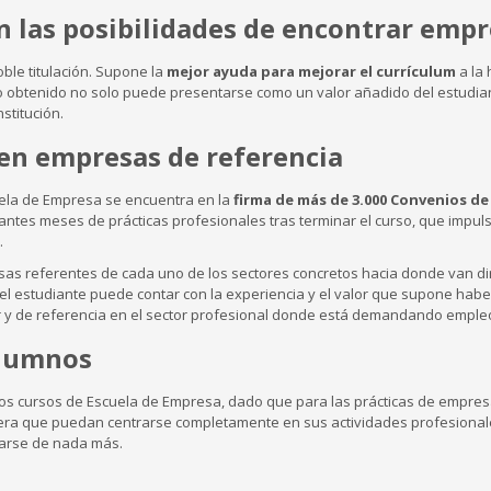
an las posibilidades de encontrar emp
oble titulación. Supone la
mejor ayuda para mejorar el currículum
a la 
to obtenido no solo puede presentarse como un valor añadido del estudia
stitución.
s en empresas de referencia
uela de Empresa se encuentra en la
firma de más de 3.000 Convenios de
diantes meses de prácticas profesionales tras terminar el curso, que impul
.
as referentes de cada uno de los sectores concretos hacia donde van dir
l estudiante puede contar con la experiencia y el valor que supone habe
 y de referencia en el sector profesional donde está demandando emple
alumnos
los cursos de Escuela de Empresa, dado que para las prácticas de empres
nera que puedan centrarse completamente en sus actividades profesiona
parse de nada más.