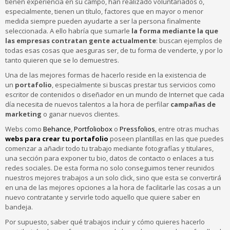
tienen experiencia en su campo, han realizado voluntariados o,
especialmente, tienen un título, factores que en mayor o menor
medida siempre pueden ayudarte a ser la persona finalmente
seleccionada. A ello habría que sumarle
la forma mediante la que
las empresas contratan gente actualmente
: buscan ejemplos de
todas esas cosas que aesguras ser, de tu forma de venderte, y por lo
tanto quieren que se lo demuestres.
Una de las mejores formas de hacerlo reside en la existencia de
un
portafolio
, especialmente si buscas prestar tus servicios como
escritor de contenidos o diseñador en un mundo de Internet que cada
día necesita de nuevos talentos a la hora de perfilar
campañas de
marketing
o ganar nuevos clientes.
Webs como
Behance
,
Portfoliobox
o
Pressfolios
, entre otras muchas
webs para crear tu portafolio
poseen plantillas en las que puedes
comenzar a añadir todo tu trabajo mediante fotografías y titulares,
una sección para exponer tu bio, datos de contacto o enlaces a tus
redes sociales. De esta forma no solo conseguimos tener reunidos
nuestros mejores trabajos a un solo click, sino que esta se convertirá
en una de las mejores opciones a la hora de facilitarle las cosas a un
nuevo contratante y servirle todo aquello que quiere saber en
bandeja.
Por supuesto, saber qué trabajos incluir y cómo quieres hacerlo