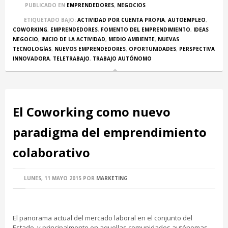
PUBLICADO EN
EMPRENDEDORES
,
NEGOCIOS
ETIQUETADO BAJO:
ACTIVIDAD POR CUENTA PROPIA
,
AUTOEMPLEO
,
COWORKING
,
EMPRENDEDORES
,
FOMENTO DEL EMPRENDIMIENTO
,
IDEAS
NEGOCIO
,
INICIO DE LA ACTIVIDAD
,
MEDIO AMBIENTE
,
NUEVAS
TECNOLOGÍAS
,
NUEVOS EMPRENDEDORES
,
OPORTUNIDADES
,
PERSPECTIVA
INNOVADORA
,
TELETRABAJO
,
TRABAJO AUTÓNOMO
El Coworking como nuevo
paradigma del emprendimiento
colaborativo
LUNES, 11 MAYO 2015
POR
MARKETING
El panorama actual del mercado laboral en el conjunto del
Estado, y principalmente en aquellas comunidades autónomas