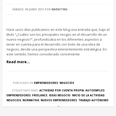
SÁBADO, 06 JUNIO 2015
POR
MARKETING
Hace unos días publicamos en este blog una entrada que, bajo el
título “¿Cuáles son los principales riesgos en el desarrollo de un
nuevo negocio?”, profundizaba en los diferentes aspectos a
tener en cuenta para el desarrollo con éxito de una idea de
negocio, desde una perspectiva eminentemente estratégica. En
este sentido, hemos considerado conveniente
Read more...
PUBLICADO EN
EMPRENDEDORES
,
NEGOCIOS
ETIQUETADO BAJO:
ACTIVIDAD POR CUENTA PROPIA
,
AUTOEMPLEO
,
EMPRENDEDORES
,
FREELANCE
,
IDEAS NEGOCIO
,
INICIO DE LA ACTIVIDAD
,
NEGOCIOS
,
NORMATIVA
,
NUEVOS EMPRENDEDORES
,
TRABAJO AUTÓNOMO