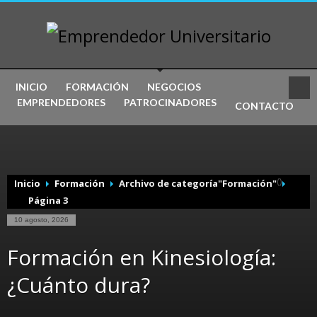
INICIO
FORMACIÓN
NEGOCIOS
EMPRENDEDORES
PATROCINADORES
CONTACTO
(
)
Inicio
Formación
Archivo de categoría"Formación"
Página 3
10 agosto, 2026
Formación en Kinesiología:
¿Cuánto dura?