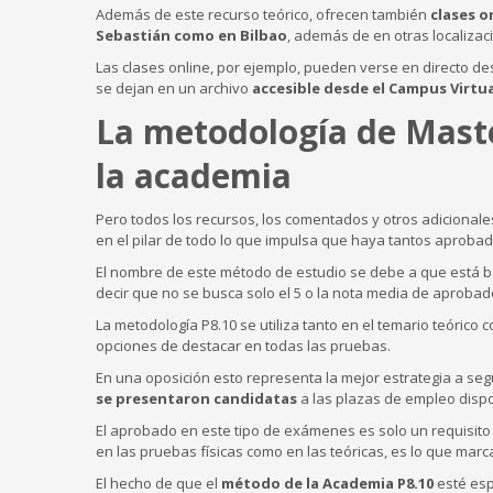
Además de este recurso teórico, ofrecen también
clases o
Sebastián como en Bilbao
, además de en otras localizaci
Las clases online, por ejemplo, pueden verse en directo d
se dejan en un archivo
accesible desde el Campus Virtu
La metodología de Maste
la academia
Pero todos los recursos, los comentados y otros adicionale
en el pilar de todo lo que impulsa que haya tantos aproba
El nombre de este método de estudio se debe a que está b
decir que no se busca solo el 5 o la nota media de aprobado
La metodología P8.10 se utiliza tanto en el temario teórico
opciones de destacar en todas las pruebas.
En una oposición esto representa la mejor estrategia a seg
se presentaron candidatas
a las plazas de empleo dispo
El aprobado en este tipo de exámenes es solo un requisito 
en las pruebas físicas como en las teóricas, es lo que mar
El hecho de que el
método de la Academia P8.10
esté esp