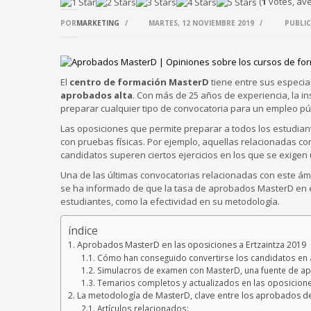
(
1
votes, av
POR
MARKETING
/
MARTES, 12 NOVIEMBRE 2019
/
PUBLIC
El
centro de formación MasterD
tiene entre sus especia
aprobados alta
. Con más de 25 años de experiencia, la i
preparar cualquier tipo de convocatoria para un empleo púb
Las oposiciones que permite preparar a todos los estudiant
con pruebas físicas. Por ejemplo, aquellas relacionadas c
candidatos superen ciertos ejercicios en los que se exigen
Una de las últimas convocatorias relacionadas con este ámb
se ha informado de que la tasa de aprobados MasterD en es
estudiantes, como la efectividad en su metodología.
índice
Aprobados MasterD en las oposiciones a Ertzaintza 2019
Cómo han conseguido convertirse los candidatos e
Simulacros de examen con MasterD, una fuente de ap
Temarios completos y actualizados en las oposicion
La metodología de MasterD, clave entre los aprobados d
Artículos relacionados: