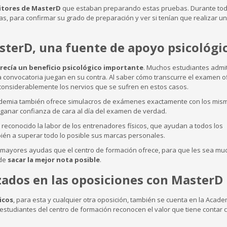
itores de MasterD
que estaban preparando estas pruebas. Durante tod
s, para confirmar su grado de preparación y ver si tenían que realizar un
terD, una fuente de apoyo psicológic
recía un beneficio psicológico importante
. Muchos estudiantes admi
 convocatoria juegan en su contra. Al saber cómo transcurre el examen ofi
onsiderablemente los nervios que se sufren en estos casos.
ademia también ofrece simulacros de exámenes exactamente con los mis
 ganar confianza de cara al día del examen de verdad.
reconocido la labor de los entrenadores físicos, que ayudan a todos los
ambién a superar todo lo posible sus marcas personales.
 mayores ayudas que el centro de formación ofrece, para que les sea m
 de
sacar la mejor nota posible
.
zados en las oposiciones con MasterD
icos
, para esta y cualquier otra oposición, también se cuenta en la Acad
estudiantes del centro de formación reconocen el valor que tiene contar 