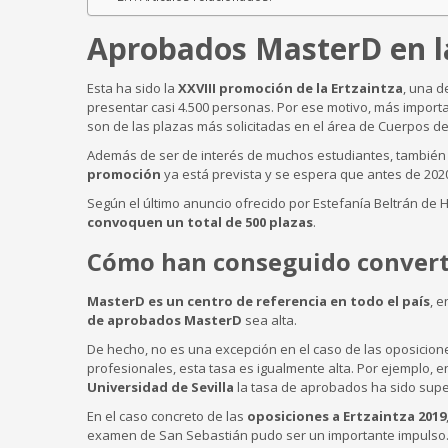
Aprobados MasterD en la
Esta ha sido la
XXVIII promoción de la Ertzaintza
, una d
presentar casi 4.500 personas. Por ese motivo, más import
son de las plazas más solicitadas en el área de Cuerpos d
Además de ser de interés de muchos estudiantes, también 
promoción
ya está prevista y se espera que antes de 202
Según el último anuncio ofrecido por Estefanía Beltrán de 
convoquen un total de 500 plazas
.
Cómo han conseguido converti
MasterD es un centro de referencia en todo el país
, 
de aprobados MasterD
sea alta.
De hecho, no es una excepción en el caso de las oposicion
profesionales, esta tasa es igualmente alta. Por ejemplo, 
Universidad de Sevilla
la tasa de aprobados ha sido super
En el caso concreto de las
oposiciones a Ertzaintza 2019
examen de San Sebastián pudo ser un importante impulso