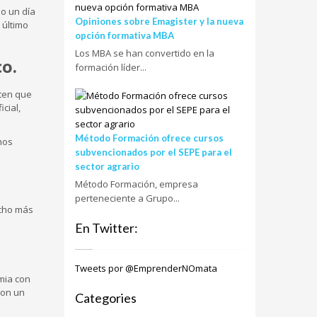
o un día
Opiniones sobre Emagister y la nueva
 último
opción formativa MBA
Los MBA se han convertido en la
o.
formación líder...
ten que
cial,
Método Formación ofrece cursos
mos
subvencionados por el SEPE para el
sector agrario
Método Formación, empresa
perteneciente a Grupo...
ucho más
En Twitter:
Tweets por @EmprenderNOmata
emia con
con un
Categories