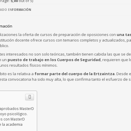
erage:
5,00
out of 5)
ADO EN
FORMACIÓN
lizaciones la oferta de cursos de preparación de oposiciones con
una ta
nstitución docente ofrece cursos con temarios completos y actualizados, p
lico.
es interesados no son solo teóricas, también tienen cabida las que se de
on un
puesto de trabajo en los Cuerpos de Seguridad
, requieren que l
 unos resultados físicos mínimos.
ito es la relativa a
formar parte del cuerpo de la Ertzaintza
. Desde e
ta convocatoria ha sido muy alta, lo que confirma tanto el esfuerzo de 
n aprobados MasterD
oyo psicológico.
es con MasterD
e la academia