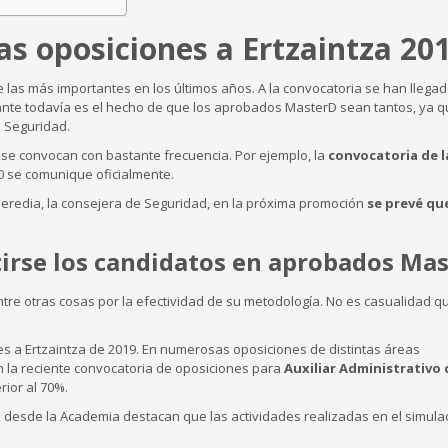
s oposiciones a Ertzaintza 20
e las más importantes en los últimos años. A la convocatoria se han llegad
ante todavía es el hecho de que los aprobados MasterD sean tantos, ya q
e Seguridad.
se convocan con bastante frecuencia. Por ejemplo, la
convocatoria de l
0 se comunique oficialmente.
Heredia, la consejera de Seguridad, en la próxima promoción
se prevé qu
rse los candidatos en aprobados Ma
entre otras cosas por la efectividad de su metodología. No es casualidad q
es a Ertzaintza de 2019. En numerosas oposiciones de distintas áreas
en la reciente convocatoria de oposiciones para
Auxiliar Administrativo 
ior al 70%.
, desde la Academia destacan que las actividades realizadas en el simula
.