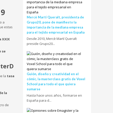
19
Mercè Martí Queralt, presidenta de
o a
Grupo20, pone de manifiesto la
ue estas
importancia de la mediana empresa
para el tejido empresarial en España
Desde 2010, Mercè Martí Queralt
a XXIX
preside Grupo20...
e se
sterD
Guión, diseño y creatividad en el
ue la
tasa
cómic, la masterclass gratis de Voxel
School para todo el que quiera
sumarse
de la
Hasta hace unos años, formarse en
España para d...
cro de