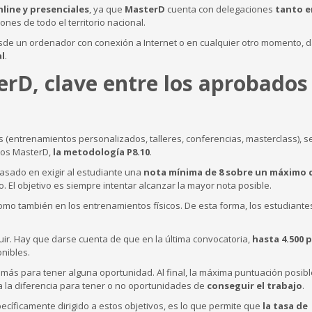
nline y presenciales
, ya que
MasterD
cuenta con delegaciones
tanto e
ones de todo el territorio nacional.
esde un ordenador con conexión a Internet o en cualquier otro momento, 
al
.
rD, clave entre los aprobados
s (entrenamientos personalizados, talleres, conferencias, masterclass), 
dos MasterD,
la metodología P8.10
.
asado en exigir al estudiante una
nota mínima de 8 sobre un máximo 
. El objetivo es siempre intentar alcanzar la mayor nota posible.
 como también en los entrenamientos físicos. De esta forma, los estudiante
uir. Hay que darse cuenta de que en la última convocatoria,
hasta 4.500 
nibles.
más para tener alguna oportunidad. Al final, la máxima puntuación posibl
ca la diferencia para tener o no oportunidades de
conseguir el trabajo
.
ecíficamente dirigido a estos objetivos, es lo que permite que
la tasa de