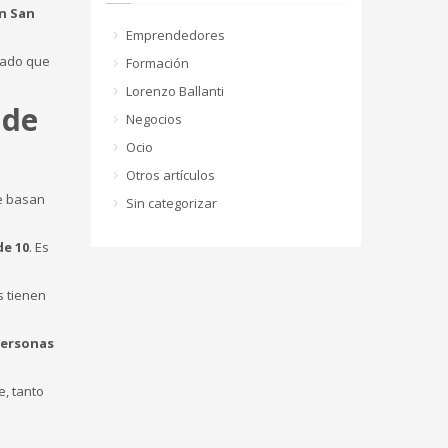
n San
Emprendedores
dado que
Formación
Lorenzo Ballanti
 de
Negocios
Ocio
Otros artículos
se basan
Sin categorizar
de 10
. Es
s tienen
personas
e, tanto