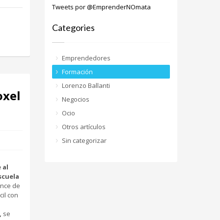
Tweets por @EmprenderNOmata
Categories
Emprendedores
Formación
Lorenzo Ballanti
oxel
Negocios
Ocio
Otros artículos
Sin categorizar
 al
escuela
ance de
cil con
,
se