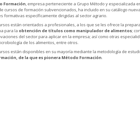
o Formación
, empresa perteneciente a Grupo Método y especializada en
de cursos de formación subvencionados, ha incluido en su catálogo nuev
s formativas específicamente dirigidas al sector agrario.
ursos están orientados a profesionales, a los que se les ofrece la prepar
na para la
obtención de títulos como manipulador de alimentos
; co
ovaciones del sector para aplicar en la empresa; así como otras especiali
crobiología de los alimentos, entre otros.
ursos están disponibles en su mayoría mediante la metodología de estud
rmación, de la que es pionera Método Formación
.