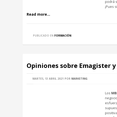
podrá s
¡Pues s
Read more...
PUBLICADO EN
FORMACIÓN
Opiniones sobre Emagister y
MARTES, 13 ABRIL 2021
POR
MARKETING
Los
MBA
negocio
esfuerz
supuest
positiv