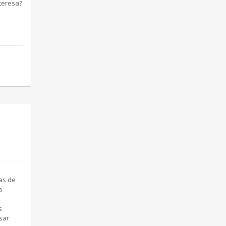
nteresa?
as de
a
s
sar