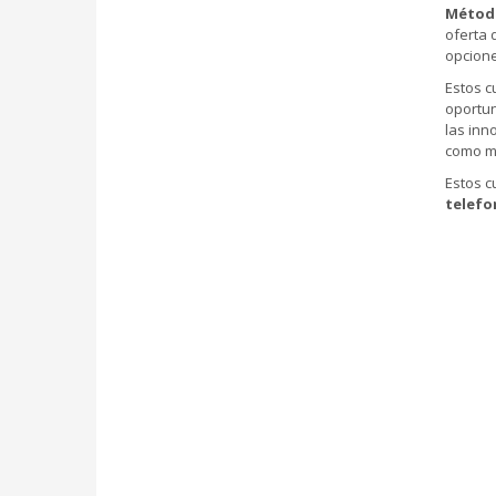
Métod
oferta 
opcione
Estos c
oportu
las inn
como mi
Estos c
telefo