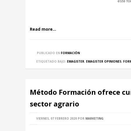
este fo
Read more...
PUBLICADO EN
FORMACIÓN
ETIQUETADO BAJO:
EMAGISTER
,
EMAGISTER OPINIONES
,
FOR
Método Formación ofrece cur
sector agrario
VIERNES, 07 FEBRERO 2020
POR
MARKETING