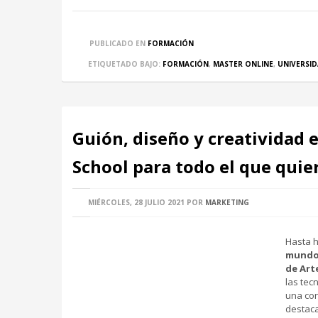
PUBLICADO EN
FORMACIÓN
ETIQUETADO BAJO:
FORMACIÓN
,
MASTER ONLINE
,
UNIVERSID
Guión, diseño y creatividad e
School para todo el que qui
MIÉRCOLES, 28 JULIO 2021
POR
MARKETING
Hasta 
mundo
de Art
las tec
una con
destaca