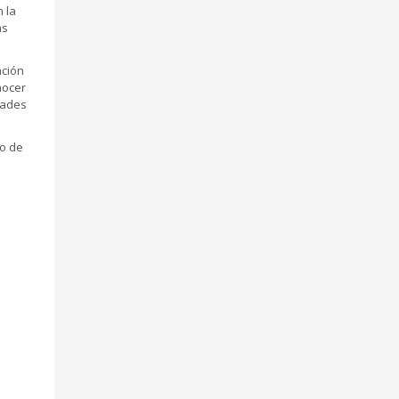
 la
as
ación
nocer
dades
io de