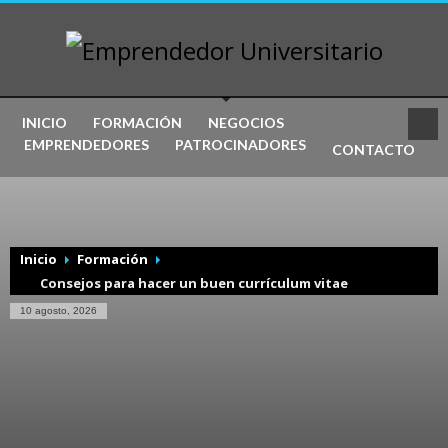
INICIO
FORMACIÓN
NEGOCIOS
EMPRENDEDORES
PATROCINADORES
CONTACTO
Inicio
Formación
Consejos para hacer un buen currículum vitae
10 agosto, 2026