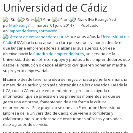
Universidad de Cádiz
(No Ratings Yet)
por
Marketing
/
martes, 01 julio 2014
/
Publicado
en
Emprendedores
,
Formación
Hace unos años la
Universidad de
Cádiz
(UCA) hacía una apuesta clara por ser un trampolín desde el
que lanzar a emprendedores a alcanzar sus sueños. Con ese
objetivo nació la
Cátedra de emprendedores
, un servicio de la
Universidad donde ofrecen apoyo y pautas a los emprendedores que
desde la institución o desde el ámbito civil quieren poner en marcha
su proyecto empresarial.
El camino desde tener una idea de negocio hasta ponerla en marcha
a menudo es arduo y con más obstáculos de los deseados. Desde la
UCA, con la Cátedra de emprendedores, prestan la ayuda e
información que se precisa en los primeros momentos en que se
gesta una empresa, fomentando de esta forma la cultura
emprendedora. Este proyecto se une a la Fundación Universidad
Empresa de la Universidad de Cádiz, que viene a completar y
colaborar junto a una decena de instituciones públicas y privadas
este agradecido servicio.
La aventura de emprender se titula la guía disponible en la página de