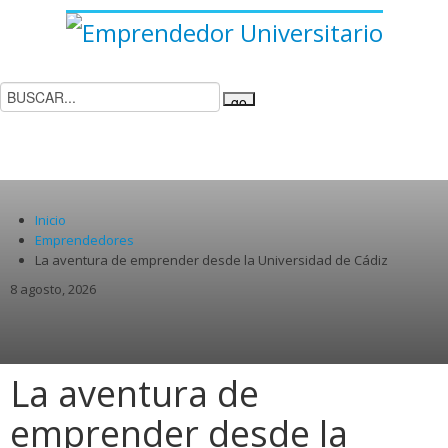
INICIO
FORMACIÓN
NEGOCIOS
EMPRENDEDORES
PATROCINADORES
CONTACTO
Inicio
Emprendedores
La aventura de emprender desde la Universidad de Cádiz
8 agosto, 2026
La aventura de
emprender desde la