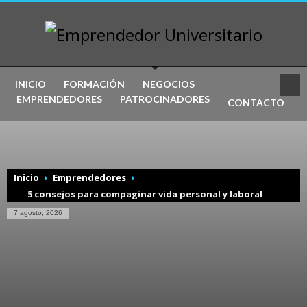
INICIO
FORMACIÓN
NEGOCIOS
EMPRENDEDORES
PATROCINADORES
CONTACTO
Inicio
Emprendedores
5 consejos para compaginar vida personal y laboral
7 agosto, 2026