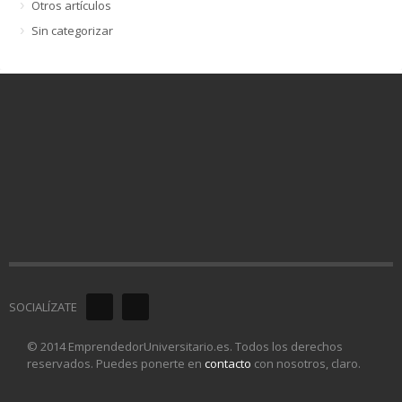
Otros artículos
Sin categorizar
SOCIALÍZATE
© 2014 EmprendedorUniversitario.es. Todos los derechos
reservados. Puedes ponerte en
contacto
con nosotros, claro.