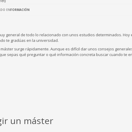
Yet)
ADO EN
FORMACIÓN
muy general de todo lo relacionado con unos estudios determinados. Hoy 
do te gradúas en la universidad.
n máster surge rápidamente. Aunque es difícil dar unos consejos generale
 que sepas qué preguntar o qué información concreta buscar cuando te e
gir un máster