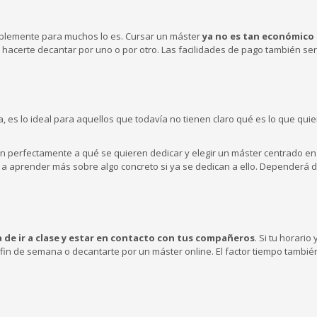
ablemente para muchos lo es. Cursar un máster
ya no es tan económico
 hacerte decantar por uno o por otro. Las facilidades de pago también se
 es lo ideal para aquellos que todavía no tienen claro qué es lo que qui
en perfectamente a qué se quieren dedicar y elegir un máster centrado en
a aprender más sobre algo concreto si ya se dedican a ello. Dependerá d
a de ir a clase y estar en contacto con tus compañeros
. Si tu horario
fin de semana o decantarte por un máster online. El factor tiempo tambié