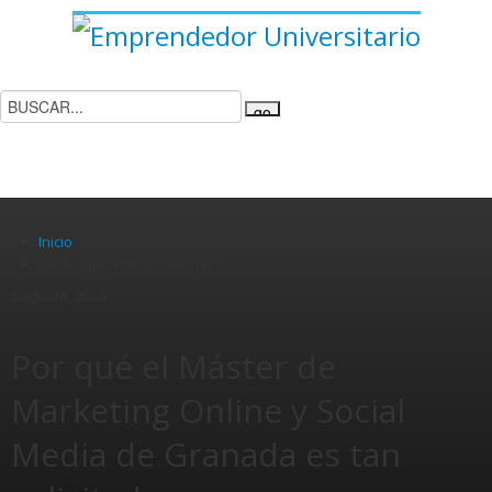
INICIO
FORMACIÓN
NEGOCIOS
EMPRENDEDORES
PATROCINADORES
CONTACTO
Inicio
Posts etiquetados"Master"
6 agosto, 2026
Por qué el Máster de
Marketing Online y Social
Media de Granada es tan