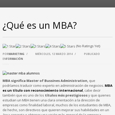
¿Qué es un MBA?
(No Ratings Yet)
POR
MARKETING
/
MIÉRCOLES, 12 MARZO 2014
/
PUBLICADO
EN
FORMACIÓN
MBA significa Master of Bussines Administration,
que
podríamos traducir como experto en administración de negocios.
MBA
es un t
í
tulo con reconocimiento internacional
, cabe decir
también que es uno de los
t
í
tulos m
á
s prestigiosos
y que quienes
estudian un MBA tienen una clara orientación a la dirección de
empresas como finalidad laboral, muchos de los estudiantes de MBA,
de hecho, son directivos que quieren mejorar sus habilidades en un
área concreta o obtener una visión más general de la empresa.