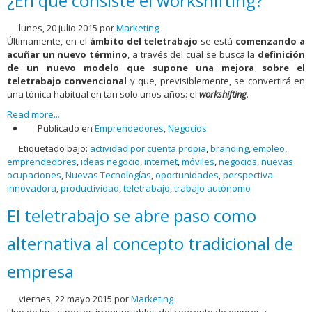
¿En qué consiste el workshifting?
lunes, 20 julio 2015
por
Marketing
Últimamente, en el
ámbito del teletrabajo
se está
comenzando a
acuñar un nuevo término
, a través del cual se busca la
definición
de un nuevo modelo que supone una mejora sobre el
teletrabajo convencional
y que, previsiblemente, se convertirá en
una tónica habitual en tan solo unos años: el
workshifting
.
Read more...
Publicado en
Emprendedores
,
Negocios
Etiquetado bajo:
actividad por cuenta propia
,
branding
,
empleo
,
emprendedores
,
ideas negocio
,
internet
,
móviles
,
negocios
,
nuevas
ocupaciones
,
Nuevas Tecnologías
,
oportunidades
,
perspectiva
innovadora
,
productividad
,
teletrabajo
,
trabajo autónomo
El teletrabajo se abre paso como
alternativa al concepto tradicional de
empresa
viernes, 22 mayo 2015
por
Marketing
Uno de los aspectos irrenunciables del concepto de empresa