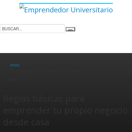
INICIO
FORMACIÓN
NEGOCIOS
EMPRENDEDORES
PATROCINADORES
CONTACTO
Inicio
Posts etiquetados"Nuevas Tecnologías"
6 agosto, 2026
Reglas básicas para
emprender tu propio negocio
desde casa